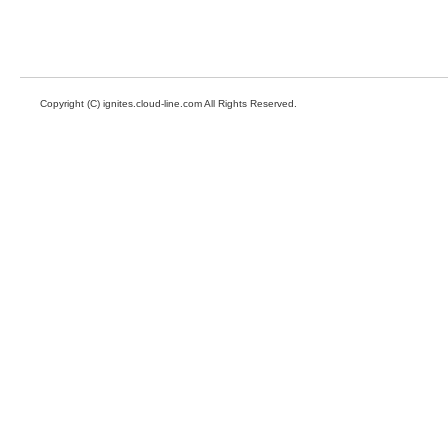
Copyright (C) ignites.cloud-line.com All Rights Reserved.